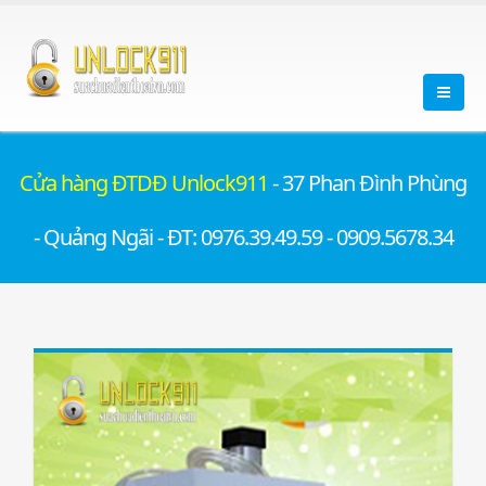
Cửa hàng ĐTDĐ Unlock911
- 37 Phan Đình Phùng
- Quảng Ngãi - ĐT: 0976.39.49.59 - 0909.5678.34