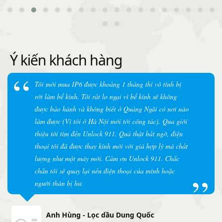
Ý kiến khách hàng
Tôi mới mua IP6 được khoảng 1 tháng thì vô tình bị
rớt làm bể kính. Tôi rất lo ngại vì bể kính sẽ không
được bảo hành và không biết ở Quảng Ngãi có nơi nào
làm được (Vì tôi ở Hà Nội mới tới công tác). Qua giới
thiệu tôi tìm đến Unlock 911. Quả thật bất ngờ, điện
thoại tôi đã được thay kính mới với giá hợp lý mà chất
lượng như một máy mới. Cảm ơn Unlock 911. Chắc
chắn tôi sẽ quay lại nếu điện thoại của mình hoặc
người thân bị hư.
Anh Hùng - Lọc dầu Dung Quốc