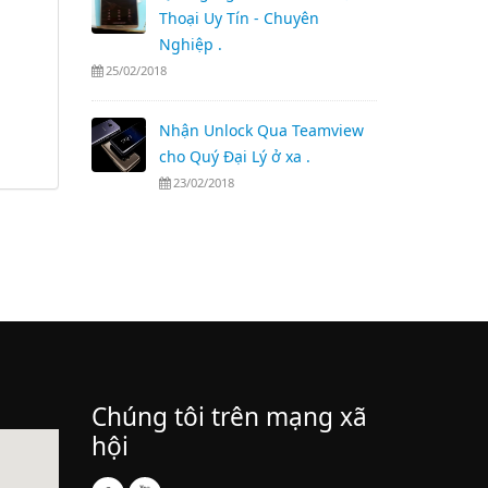
Thoại Uy Tín - Chuyên
Nghiệp .
25/02/2018
Nhận Unlock Qua Teamview
cho Quý Đại Lý ở xa .
23/02/2018
Chúng tôi trên mạng xã
hội