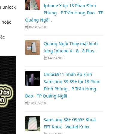
Iphone X tại 18 Phan Đình
h unlock
Phùng - P Trần Hưng Đạo - TP
Quảng Ngãi .
) hoặc
04/04/2018
các
Quảng Ngãi Thay mặt kính
lưng Iphone X - 8 - 8 Plus .
14/05/2018
Unlock911 nhận ép kính
Samsung S9 S9+ tại 18 Phan
Đình Phùng - P Trần Hưng
Đạo - TP Quảng Ngãi .
19/03/2018
Samsung S8+ G955F Khoá
FPT Knox - Viettel Knox
29/03/2018