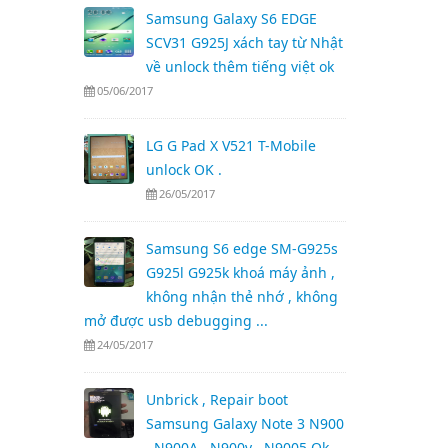
Samsung Galaxy S6 EDGE
SCV31 G925J xách tay từ Nhật
về unlock thêm tiếng việt ok
05/06/2017
LG G Pad X V521 T-Mobile
unlock OK .
26/05/2017
Samsung S6 edge SM-G925s
G925l G925k khoá máy ảnh ,
không nhận thẻ nhớ , không
mở được usb debugging ...
24/05/2017
Unbrick , Repair boot
Samsung Galaxy Note 3 N900
, N900A , N900v , N9005 Ok