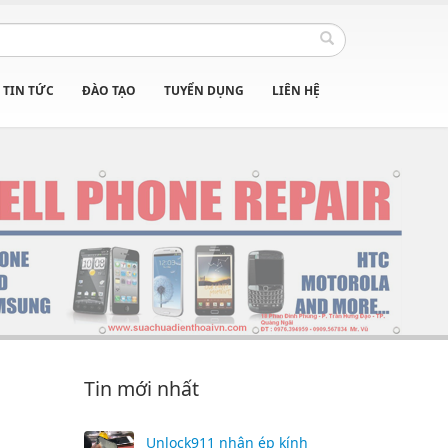
TIN TỨC
ĐÀO TẠO
TUYỂN DỤNG
LIÊN HỆ
Tin mới nhất
Unlock911 nhận ép kính