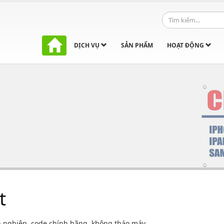
DỊCH VỤ
SẢN PHẨM
HOẠT ĐỘNG
t
n nghiệp, code chính hãng, không tháo máy.