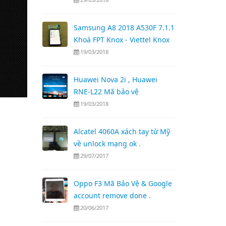
Samsung A8 2018 A530F 7.1.1
Khoá FPT Knox - Viettel Knox
19/03/2018
Huawei Nova 2i , Huawei
RNE-L22 Mã bảo vệ
19/03/2018
Alcatel 4060A xách tay từ Mỹ
về unlock mạng ok .
29/07/2017
Oppo F3 Mã Bảo Vệ & Google
account remove done .
20/06/2017