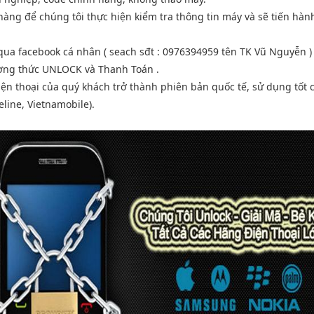
àng để chúng tôi thực hiện kiểm tra thông tin máy và sẽ tiến hàn
ệ qua facebook cá nhân ( seach sđt : 0976394959 tên TK Vũ Nguyễn 
ương thức UNLOCK và Thanh Toán .
điện thoại của quý khách trở thành phiên bản quốc tế, sử dụng tốt 
line, Vietnamobile).