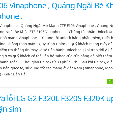
106 Vinaphone , Quảng Ngãi Bẻ K
phone .
 Vinaphone , Quảng Ngãi Mở Mạng ZTE F106 Vinaphone , Quảng Ng
ng Ngãi Bẻ Khóa ZTE F106 Vinaphone . - Chúng tôi nhận Unlock Un
 nhà mạng Vinaphone . - Chúng tôi unlock bằng phần mềm, thiết b
ãng, không tháo máy. - Quy trình Unlock : Quý khách mang máy đế
iểm tra thông tin máy và sẽ tiến hành unlock sau khi trao đổi ý kiế
g ở xa quý khách có thể liên hệ Yahoo của cửa hàng để biết thêm c
h Toán . - Thời gian unlock từ 30 phút - 2h - Sau khi unlock, điệ
n bản quốc tế, sử dụng tốt các mạng ở Việt Nam ( Vinaphone, Mob
 - Giá : Liên Hệ .
Chi 
a lỗi LG G2 F320L F320S F320K u
ận sim