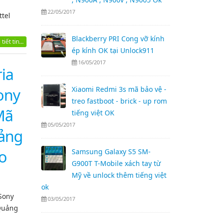
22/05/2017
ttel
Blackberry PRI Cong vỡ kính
tiết tin...
ép kính OK tại Unlock911
16/05/2017
ia
ony
Xiaomi Redmi 3s mã bảo vệ -
treo fastboot - brick - up rom
Mã
tiếng việt OK
05/05/2017
uảng
o
Samsung Galaxy S5 SM-
G900T T-Mobile xách tay từ
Mỹ về unlock thêm tiếng việt
ok
Sony
03/05/2017
 Quảng
y