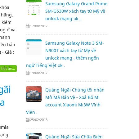
Samsung Galaxy Grand Prime
 khóa
SM-G530W xách tay từ Mỹ về
 hãng,
unlock mạng ok .
n kiểm
17/08/2017
àng ở xa
Thanh
Samsung Galaxy Note 3 SM-
hiên bản
N900T xách tay từ Mỹ về
- Giá :
unlock mạng , thêm ngôn
ngữ Tiếng Việt ok .
tiết tin...
19/08/2017
gãi
Quảng Ngãi Chúng tôi nhận
Mở Mã Bảo Vệ - Xoá Bỏ Mi
ia
account Xiaomi Mi3W Vĩnh
Viễn .
25/02/2018
umia
mạng
Quảng Ngãi Sửa Chữa Điện