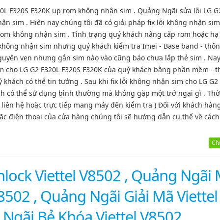
20L F320S F320K up rom không nhận sim . Quảng Ngãi sửa lỗi LG G
n sim . Hiện nay chúng tôi đã có giải pháp fix lỗi không nhận si
rom không nhận sim . Tình trạng quý khách nâng cấp rom hoặc hạ
hông nhận sim nhưng quý khách kiểm tra Imei - Base band - thôn
 nguyên vẹn nhưng gắn sim nào vào cũng báo chưa lắp thẻ sim . Na
sim cho LG G2 F320L F320S F320K của quý khách bằng phần mềm - th
khách có thể tin tưởng . Sau khi fix lỗi không nhận sim cho LG G2
h có thể sử dụng bình thường mà không gặp một trở ngại gì . Thời
g liên hệ hoặc trực tiếp mang máy đến kiểm tra ) Đối với khách hàn
oặc điện thoại của cửa hàng chúng tôi sẽ hướng dẫn cụ thể về cách
Chi 
lock Viettel V8502 , Quảng Ngãi
8502 , Quảng Ngãi Giải Mã Viettel
Ngãi Bẻ Khóa Viettel V8502