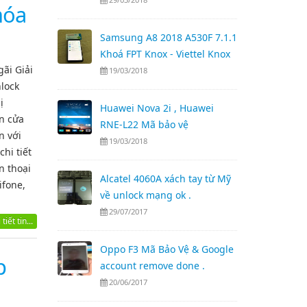
hóa
Samsung A8 2018 A530F 7.1.1
Khoá FPT Knox - Viettel Knox
ãi Giải
19/03/2018
lock
ị
Huawei Nova 2i , Huawei
n cửa
RNE-L22 Mã bảo vệ
n với
19/03/2018
hi tiết
n thoại
Alcatel 4060A xách tay từ Mỹ
ifone,
về unlock mạng ok .
29/07/2017
tiết tin...
Oppo F3 Mã Bảo Vệ & Google
p
account remove done .
20/06/2017