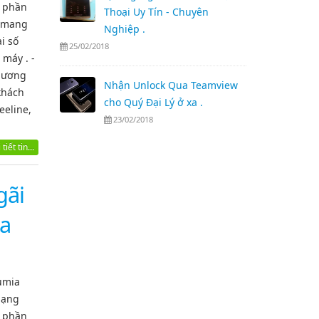
g phần
Thoại Uy Tín - Chuyên
h mang
Nghiệp .
i số
25/02/2018
 máy . -
phương
Nhận Unlock Qua Teamview
 khách
cho Quý Đại Lý ở xa .
eeline,
23/02/2018
tiết tin...
gãi
ia
umia
mạng
g phần