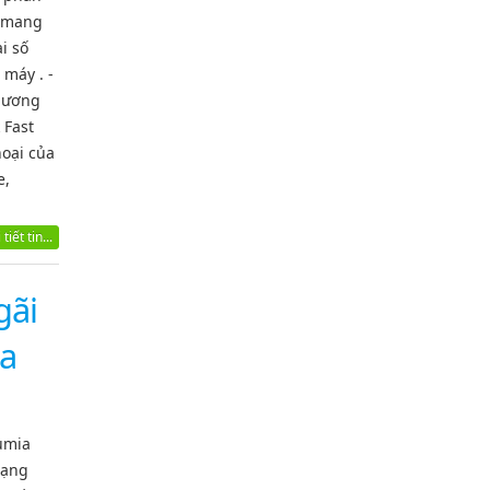
h mang
i số
 máy . -
phương
 Fast
hoại của
e,
tiết tin...
gãi
ia
umia
mạng