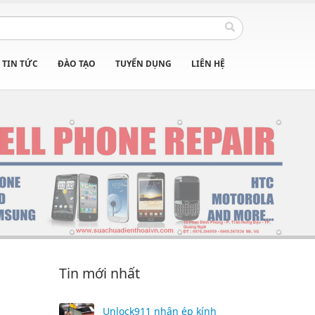
TIN TỨC
ĐÀO TẠO
TUYỂN DỤNG
LIÊN HỆ
Tin mới nhất
Unlock911 nhận ép kính