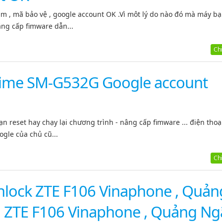
m , mã bảo vệ , google account OK .Vì môt lý do nào đó mà máy bạ
âng cấp fimware dẫn...
Chi 
rime SM-G532G Google account
n reset hay chạy lại chương trình - nâng cấp fimware ... điện thoạ
ogle của chủ cũ...
Chi 
lock ZTE F106 Vinaphone , Quản
ZTE F106 Vinaphone , Quảng Ng