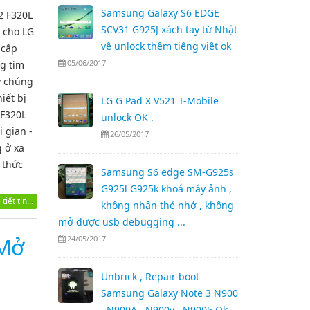
Samsung Galaxy S6 EDGE
2 F320L
SCV31 G925J xách tay từ Nhật
m cho LG
về unlock thêm tiếng việt ok
 cấp
05/06/2017
g tim
y chúng
iết bị
LG G Pad X V521 T-Mobile
 F320L
unlock OK .
 gian -
26/05/2017
g ở xa
 thức
Samsung S6 edge SM-G925s
G925l G925k khoá máy ảnh ,
tiết tin...
không nhận thẻ nhớ , không
mở được usb debugging ...
 Mở
24/05/2017
Unbrick , Repair boot
Samsung Galaxy Note 3 N900
, N900A , N900v , N9005 Ok