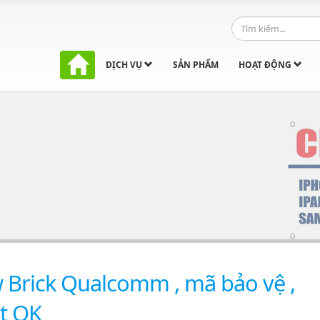
DỊCH VỤ
SẢN PHẨM
HOẠT ĐỘNG
 Brick Qualcomm , mã bảo vệ ,
t OK