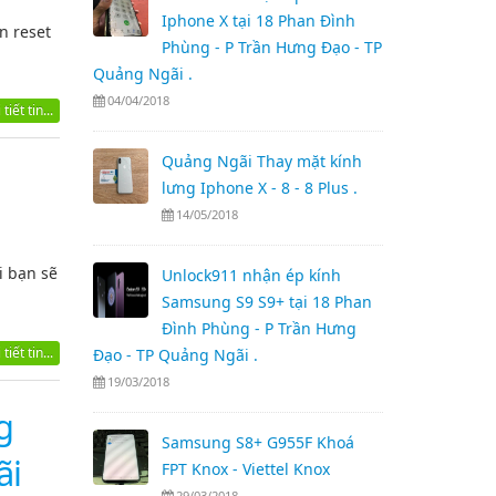
Iphone X tại 18 Phan Đình
n reset
Phùng - P Trần Hưng Đạo - TP
Quảng Ngãi .
04/04/2018
tiết tin...
Quảng Ngãi Thay mặt kính
lưng Iphone X - 8 - 8 Plus .
14/05/2018
i bạn sẽ
Unlock911 nhận ép kính
Samsung S9 S9+ tại 18 Phan
Đình Phùng - P Trần Hưng
tiết tin...
Đạo - TP Quảng Ngãi .
19/03/2018
g
Samsung S8+ G955F Khoá
ãi
FPT Knox - Viettel Knox
29/03/2018