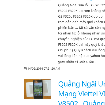
Quảng Ngãi sửa lỗi LG G2 F3
F320S F320K up rom không nhậ
G2 F320L F320S F320K do up 
rom dẫn đến máy quý khách k
phiên bản ... tất cả vẫn còn
tôi nhận fix lỗi không nhận 
chuyên nghiệp của LG mà quý 
F320S F320K thì máy quý khác
Chi phí : ( Quý Khách vui lòn
vui lòng liên hệ qua yahoo h
giao nhận và sửa chữa .
14/06/2014 07:21:20 AM
Quảng Ngãi Un
Mạng Viettel V
V8502 , Quảng 