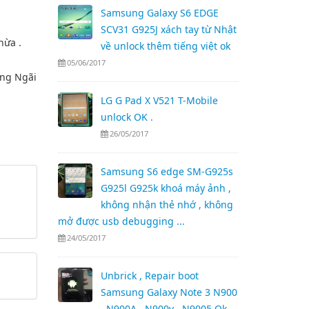
Samsung Galaxy S6 EDGE
SCV31 G925J xách tay từ Nhật
về unlock thêm tiếng việt ok
05/06/2017
ảng Ngãi
LG G Pad X V521 T-Mobile
unlock OK .
26/05/2017
Samsung S6 edge SM-G925s
G925l G925k khoá máy ảnh ,
không nhận thẻ nhớ , không
mở được usb debugging ...
24/05/2017
Unbrick , Repair boot
Samsung Galaxy Note 3 N900
, N900A , N900v , N9005 Ok