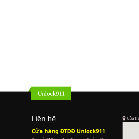
Unlock911
Liên hệ
Cửa h
Cửa hàng ĐTDĐ Unlock911