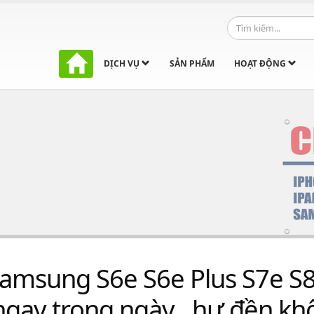
DỊCH VỤ
SẢN PHẨM
HOẠT ĐỘNG
amsung S6e S6e Plus S7e S8
ngay trong ngày , hư đền k