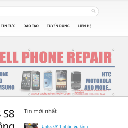
TIN TỨC
ĐÀO TẠO
TUYỂN DỤNG
LIÊN HỆ
 S8
Tin mới nhất
hông
Unlock911 nhận ép kính