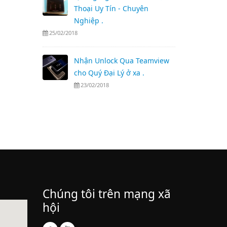
Thoại Uy Tín - Chuyên
Nghiệp .
25/02/2018
Nhận Unlock Qua Teamview
cho Quý Đại Lý ở xa .
23/02/2018
Chúng tôi trên mạng xã
hội