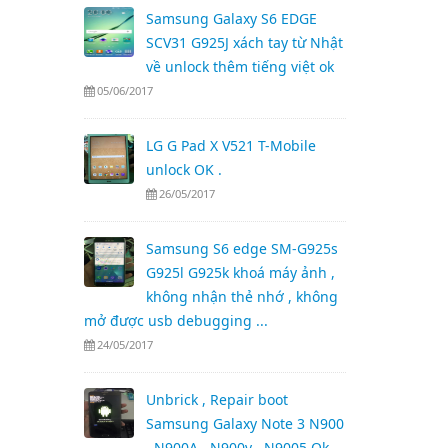
Samsung Galaxy S6 EDGE
SCV31 G925J xách tay từ Nhật
về unlock thêm tiếng việt ok
05/06/2017
LG G Pad X V521 T-Mobile
unlock OK .
26/05/2017
Samsung S6 edge SM-G925s
G925l G925k khoá máy ảnh ,
không nhận thẻ nhớ , không
mở được usb debugging ...
24/05/2017
Unbrick , Repair boot
Samsung Galaxy Note 3 N900
, N900A , N900v , N9005 Ok