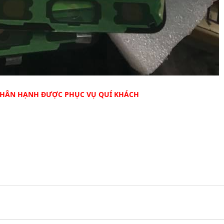
 HÂN HẠNH ĐƯỢC PHỤC VỤ QUÍ KHÁCH