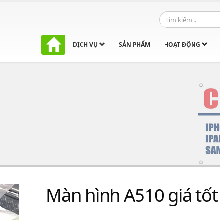
DỊCH VỤ
SẢN PHẨM
HOẠT ĐỘNG
Màn hình A510 giá tốt