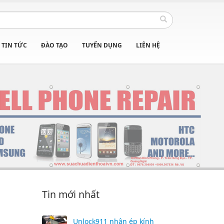
TIN TỨC
ĐÀO TẠO
TUYỂN DỤNG
LIÊN HỆ
Tin mới nhất
Unlock911 nhận ép kính