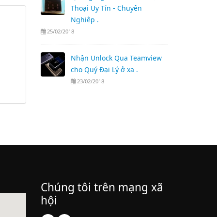
Thoại Uy Tín - Chuyên
Nghiệp .
25/02/2018
Nhận Unlock Qua Teamview
cho Quý Đại Lý ở xa .
23/02/2018
Chúng tôi trên mạng xã
hội