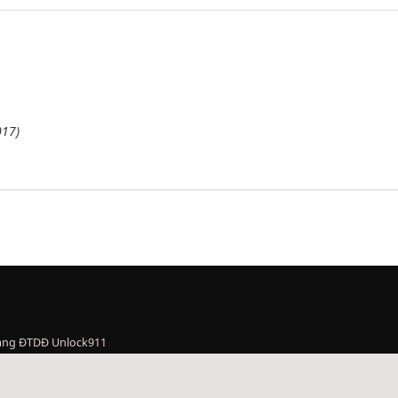
017)
àng ĐTDĐ Unlock911