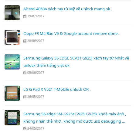
Alcatel 4060A xách tay từ Mỹ về unlock mạng ok .
29/07/2017
Oppo F3 Mã Bảo Vệ & Google account remove done .
20/06/2017
Samsung Galaxy S6 EDGE SCV31 G925J xách tay từ Nhật về
unlock thêm tiếng việt ok
05/06/2017
LG G Pad X V521 T-Mobile unlock OK .
26/05/2017
Samsung S6 edge SM-G925s G925l G925k khoá máy ảnh ,
không nhận thẻ nhớ , không mở được usb debugging ...
24/05/2017