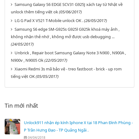
Samsung Galaxy S6 EDGE SCV31 G925J xách tay từ Nhật về
unlock thêm tiếng việt ok
(05/06/2017)
LG G Pad X V521 T-Mobile unlock OK .
(26/05/2017)
Samsung S6 edge SM-G925s G925l G925k khoá máy ảnh ,
không nhận thẻ nhớ , không mở được usb debugging ...
(24/05/2017)
Unbrick , Repair boot Samsung Galaxy Note 3 N900 , N900A ,
N900v , N9005 Ok
(22/05/2017)
Xiaomi Redmi 3s mã bảo vệ - treo fastboot - brick - up rom
tiếng việt OK
(05/05/2017)
Tin mới nhất
Unlock911 nhận ép kính Iphone X tại 18 Phan Đình Phùng -
P Trần Hưng Đạo - TP Quảng Ngãi .
04/04/2018