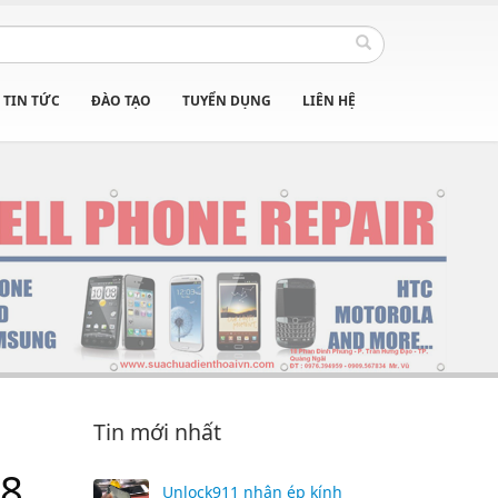
TIN TỨC
ĐÀO TẠO
TUYỂN DỤNG
LIÊN HỆ
Tin mới nhất
8 ,
Unlock911 nhận ép kính