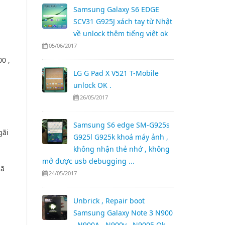
Samsung Galaxy S6 EDGE
SCV31 G925J xách tay từ Nhật
về unlock thêm tiếng việt ok
05/06/2017
0 ,
LG G Pad X V521 T-Mobile
unlock OK .
26/05/2017
Samsung S6 edge SM-G925s
gãi
G925l G925k khoá máy ảnh ,
không nhận thẻ nhớ , không
mở được usb debugging ...
Mã
24/05/2017
Unbrick , Repair boot
Samsung Galaxy Note 3 N900
, N900A , N900v , N9005 Ok