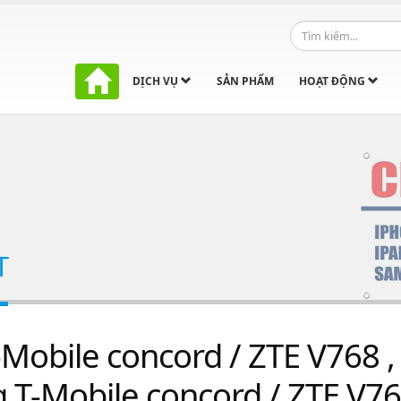
DỊCH VỤ
SẢN PHẨM
HOẠT ĐỘNG
T
Mobile concord / ZTE V768 ,
T-Mobile concord / ZTE V76