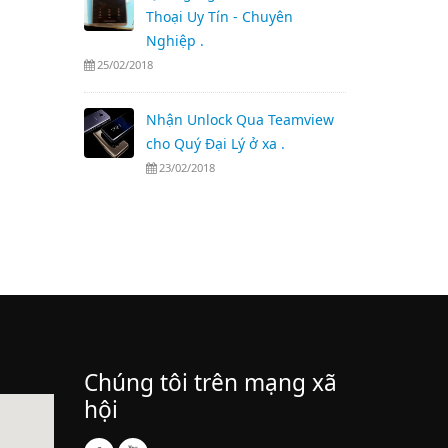
Thoại Uy Tín - Chuyên
Nghiệp .
25/02/2018
Nhận Unlock Qua Teamview
cho Quý Đại Lý ở xa .
23/02/2018
Chúng tôi trên mạng xã
hội