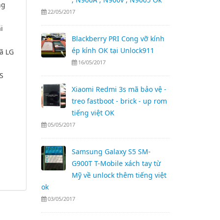
ng
22/05/2017
i
Blackberry PRI Cong vỡ kính
ép kính OK tại Unlock911
ã LG
16/05/2017
S
Xiaomi Redmi 3s mã bảo vệ -
treo fastboot - brick - up rom
tiếng việt OK
05/05/2017
Samsung Galaxy S5 SM-
G900T T-Mobile xách tay từ
Mỹ về unlock thêm tiếng việt
ok
03/05/2017