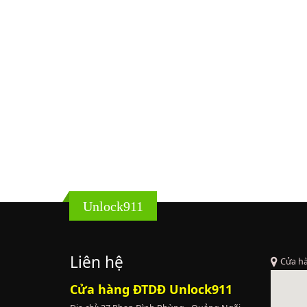
Unlock911
Liên hệ
Cửa h
Cửa hàng ĐTDĐ Unlock911