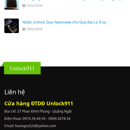
25/02/2018
Nhận Unlock Qua Teamview cho Quý Đại Lý ở xa .
23/02/2018
Unlock911
Liên hệ
Cửa hàng ĐTDĐ Unlock911
Địa chỉ: 37 Phan Đình Phùng - Quảng Ngãi
Điện thoại: 0976.39.49.59 - 0909.5678.34
Email: hoangvu524@yahoo.com