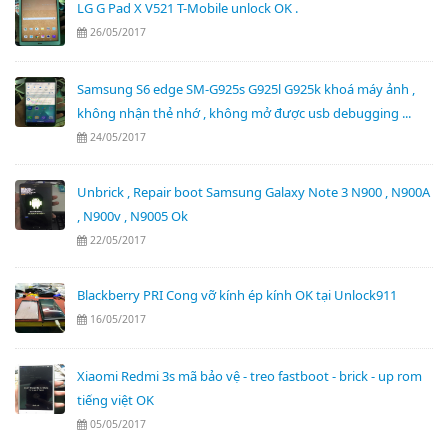
LG G Pad X V521 T-Mobile unlock OK .
26/05/2017
Samsung S6 edge SM-G925s G925l G925k khoá máy ảnh ,
không nhận thẻ nhớ , không mở được usb debugging ...
24/05/2017
Unbrick , Repair boot Samsung Galaxy Note 3 N900 , N900A
, N900v , N9005 Ok
22/05/2017
Blackberry PRI Cong vỡ kính ép kính OK tại Unlock911
16/05/2017
Xiaomi Redmi 3s mã bảo vệ - treo fastboot - brick - up rom
tiếng việt OK
05/05/2017