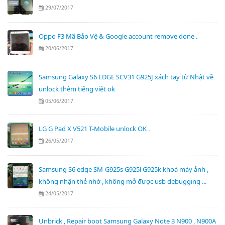
29/07/2017
Oppo F3 Mã Bảo Vệ & Google account remove done .
20/06/2017
Samsung Galaxy S6 EDGE SCV31 G925J xách tay từ Nhật về
unlock thêm tiếng việt ok
05/06/2017
LG G Pad X V521 T-Mobile unlock OK .
26/05/2017
Samsung S6 edge SM-G925s G925l G925k khoá máy ảnh ,
không nhận thẻ nhớ , không mở được usb debugging ...
24/05/2017
Unbrick , Repair boot Samsung Galaxy Note 3 N900 , N900A