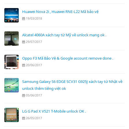
Huawei Nova 2i , Huawei RNE-L22 Mã bảo vệ
19/03/2018
Alcatel 4060A xách tay từ Mỹ về unlock mạng ok .
29/07/2017
Oppo F3 Mã Bảo Vệ & Google account remove done .
20/06/2017
Samsung Galaxy S6 EDGE SCV31 G925J xách tay từ Nhật về
unlock thêm tiếng việt ok
05/06/2017
LG G Pad X V521 T-Mobile unlock OK .
26/05/2017