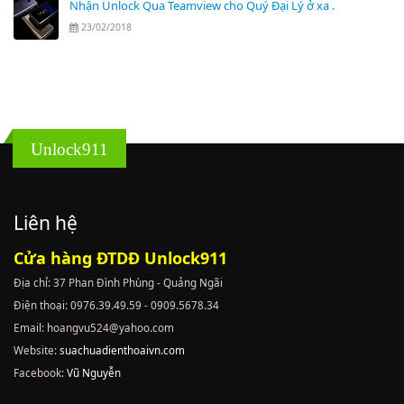
Nhận Unlock Qua Teamview cho Quý Đại Lý ở xa .
23/02/2018
Unlock911
Liên hệ
Cửa hàng ĐTDĐ Unlock911
Địa chỉ: 37 Phan Đình Phùng - Quảng Ngãi
Điện thoại: 0976.39.49.59 - 0909.5678.34
Email: hoangvu524@yahoo.com
Website:
suachuadienthoaivn.com
Facebook:
Vũ Nguyễn