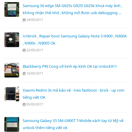
Samsung S6 edge SM-G925s G925l G925k khoá máy ảnh ,
không nhận thẻ nhớ , không mở được usb debugging ...
24/05/2017
Unbrick , Repair boot Samsung Galaxy Note 3 N900 , N900A
, N900v , N9005 Ok
22/05/2017
Blackberry PRI Cong vỡ kính ép kính OK tại Unlock911
16/05/2017
Xiaomi Redmi 3s mã bảo vệ - treo fastboot - brick - up rom
tiếng việt OK
05/05/2017
Samsung Galaxy S5 SM-G900T T-Mobile xách tay từ Mỹ về
unlock thêm tiếng việt ok