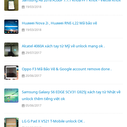
Samsung A8 2018 A530F 7.1.1 Khoá FPT Knox - Viettel Knox
19/03/2018
Huawei Nova 2i , Huawei RNE-L22 Mã bảo vệ
19/03/2018
Alcatel 4060A xách tay từ Mỹ về unlock mạng ok .
29/07/2017
Oppo F3 Mã Bảo Vệ & Google account remove done .
20/06/2017
Samsung Galaxy S6 EDGE SCV31 G925J xách tay từ Nhật về
unlock thêm tiếng việt ok
05/06/2017
LG G Pad X V521 T-Mobile unlock OK .