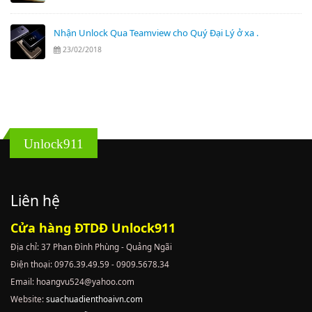
Nhận Unlock Qua Teamview cho Quý Đại Lý ở xa .
23/02/2018
Unlock911
Liên hệ
Cửa hàng ĐTDĐ Unlock911
Địa chỉ: 37 Phan Đình Phùng - Quảng Ngãi
Điện thoại: 0976.39.49.59 - 0909.5678.34
Email: hoangvu524@yahoo.com
Website:
suachuadienthoaivn.com