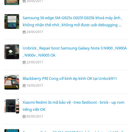
26/05/2017
Samsung S6 edge SM-G925s G925l G925k khoá máy ảnh ,
không nhận thẻ nhớ , không mở được usb debugging ...
24/05/2017
Unbrick , Repair boot Samsung Galaxy Note 3 N900 , N900A
, N900v , N9005 Ok
22/05/2017
Blackberry PRI Cong vỡ kính ép kính OK tại Unlock911
16/05/2017
Xiaomi Redmi 3s mã bảo vệ - treo fastboot - brick - up rom
tiếng việt OK
05/05/2017